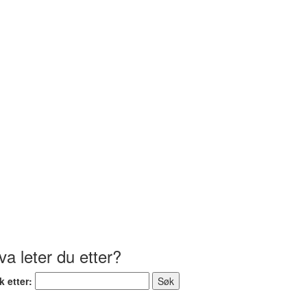
va leter du etter?
k etter: