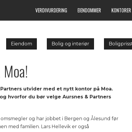
VERDIVURDERING
EIENDOMMER
KONTORER
Eiendom
Bolig og interiør
Boligpriss
å Moa!
& Partners utvider med et nytt kontor på Moa.
 og hvorfor du bør velge Aursnes & Partners
ndomsmegler og har jobbet i Bergen og Ålesund før
men med familien. Lars Hellevik er også