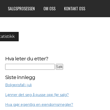
SALGSPROSESSEN
OM OSS
KONTAKT OSS
tatistikk
Hva leter du etter?
Siste innlegg
Boligprisfall i juli
Lønner det seg å pusse opp før salg?
Hva gjør egentlig en eiendomsmegler?