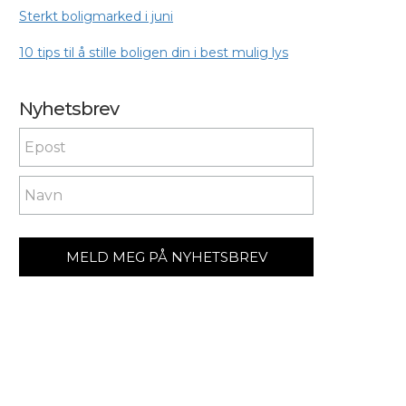
Sterkt boligmarked i juni
10 tips til å stille boligen din i best mulig lys
Nyhetsbrev
Nyhetsbrev
If you
are
human,
leave
this
field
blank.
MELD MEG PÅ NYHETSBREV